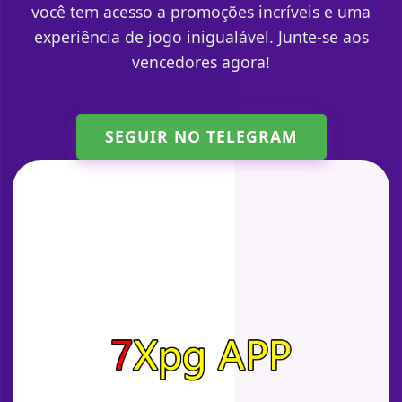
você tem acesso a promoções incríveis e uma
experiência de jogo inigualável. Junte-se aos
vencedores agora!
SEGUIR NO TELEGRAM