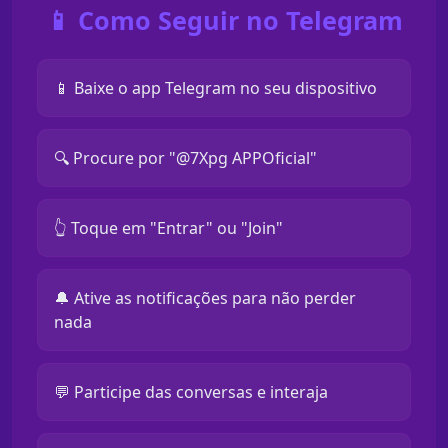
📱 Como Seguir no Telegram
📱 Baixe o app Telegram no seu dispositivo
🔍 Procure por "@7Xpg APPOficial"
👆 Toque em "Entrar" ou "Join"
🔔 Ative as notificações para não perder
nada
💬 Participe das conversas e interaja