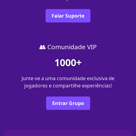
Falar Suporte
👥 Comunidade VIP
1000+
Junte-se a uma comunidade exclusiva de
jogadores e compartilhe experiências!
Entrar Grupo