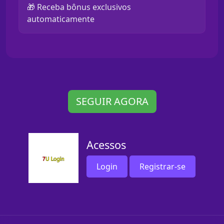
🎁 Receba bônus exclusivos
automaticamente
SEGUIR AGORA
Acessos
Login
Registrar-se