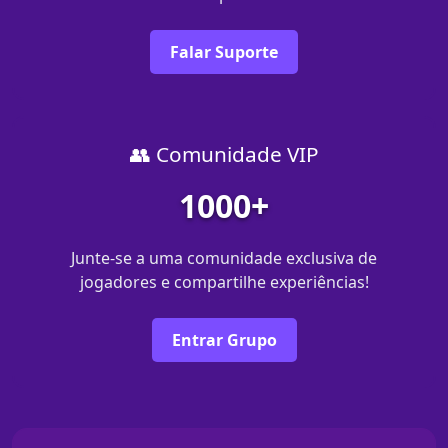
Falar Suporte
👥 Comunidade VIP
1000+
Junte-se a uma comunidade exclusiva de
jogadores e compartilhe experiências!
Entrar Grupo