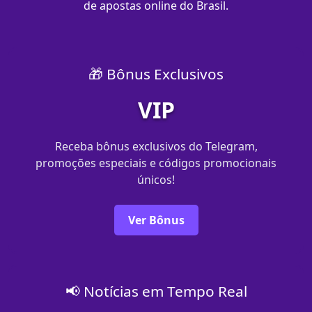
de apostas online do Brasil.
🎁 Bônus Exclusivos
VIP
Receba bônus exclusivos do Telegram,
promoções especiais e códigos promocionais
únicos!
Ver Bônus
📢 Notícias em Tempo Real