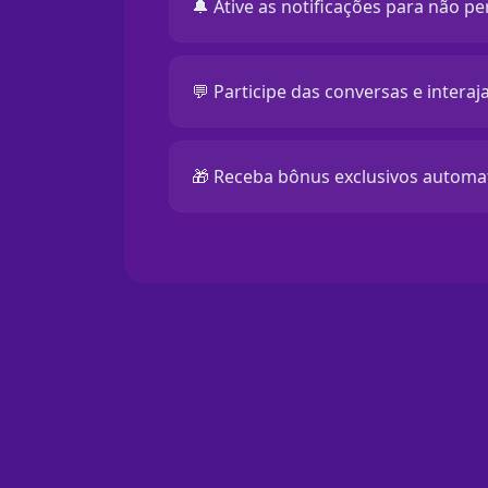
🔔 Ative as notificações para não p
💬 Participe das conversas e interaj
🎁 Receba bônus exclusivos autom