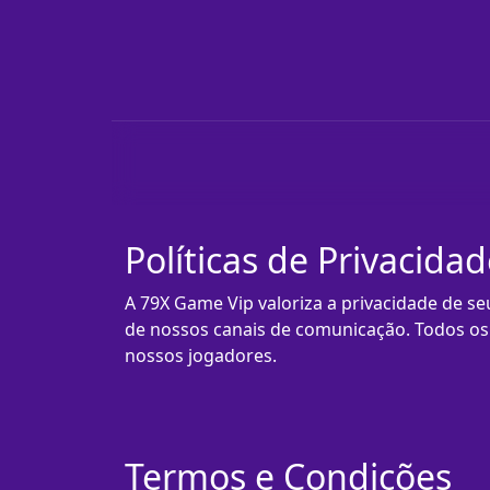
Políticas de Privacida
A 79X Game Vip valoriza a privacidade de s
de nossos canais de comunicação. Todos os 
nossos jogadores.
Termos e Condições