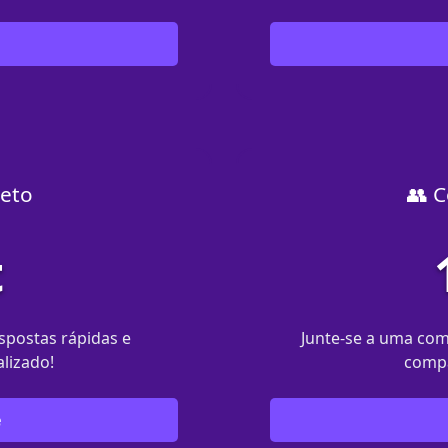
reto
👥 
t
espostas rápidas e
Junte-se a uma com
lizado!
compa
e