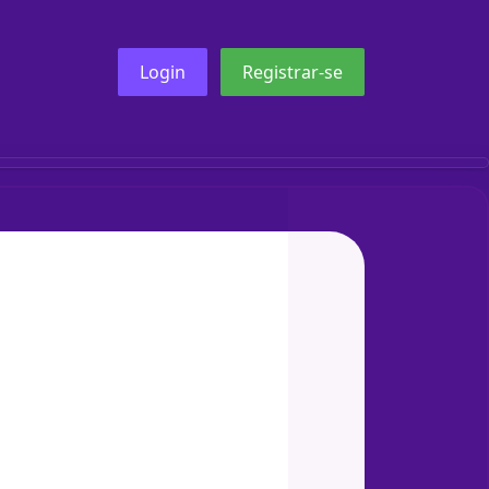
Login
Registrar-se