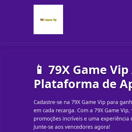
📱 79X Game Vip
Plataforma de A
Cadastre-se na 79X Game Vip para ganh
em cada recarga. Com a 79X Game Vip, 
promoções incríveis e uma experiência d
Junte-se aos vencedores agora!