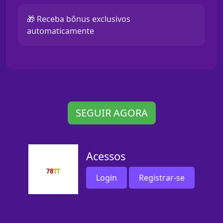
🎁 Receba bônus exclusivos
automaticamente
SEGUIR AGORA
Acessos
Login
Registrar-se