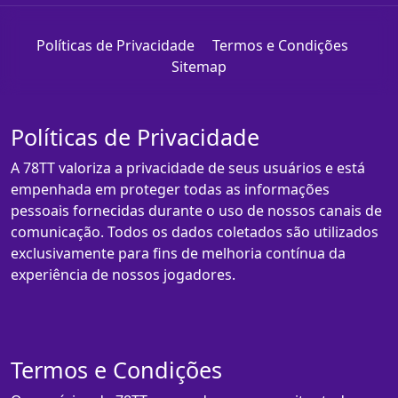
Políticas de Privacidade
Termos e Condições
Sitemap
Políticas de Privacidade
A 78TT valoriza a privacidade de seus usuários e está
empenhada em proteger todas as informações
pessoais fornecidas durante o uso de nossos canais de
comunicação. Todos os dados coletados são utilizados
exclusivamente para fins de melhoria contínua da
experiência de nossos jogadores.
Termos e Condições