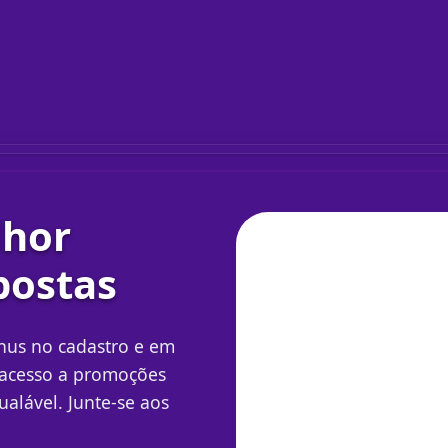
lhor
postas
nus no cadastro e em
 acesso a promoções
ualável. Junte-se aos