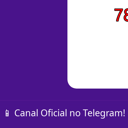
📱 Canal Oficial no Telegram!