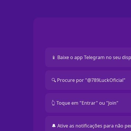
📱 Baixe o app Telegram no seu disp
🔍 Procure por "@789LuckOficial"
👆 Toque em "Entrar" ou "Join"
🔔 Ative as notificações para não p