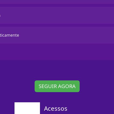
a
aticamente
SEGUIR AGORA
Acessos