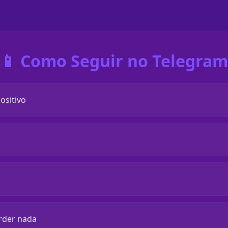
📱 Como Seguir no Telegram
ositivo
erder nada