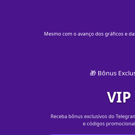
Mesmo com o avanço dos gráficos e das
🎁 Bônus Exclu
VIP
Receba bônus exclusivos do Telegra
e códigos promocionai