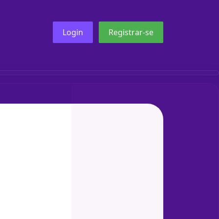
Login
Registrar-se