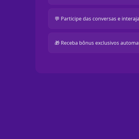
💬 Participe das conversas e interaj
🎁 Receba bônus exclusivos autom