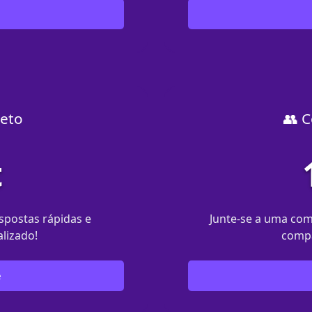
reto
👥 
t
espostas rápidas e
Junte-se a uma com
lizado!
compa
e