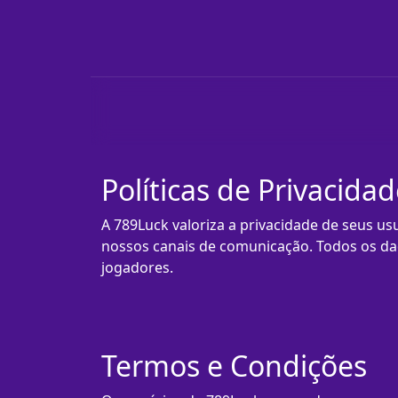
Políticas de Privacida
A 789Luck valoriza a privacidade de seus u
nossos canais de comunicação. Todos os dad
jogadores.
Termos e Condições