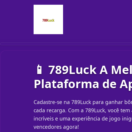
📱 789Luck A Me
Plataforma de A
Cadastre-se na 789Luck para ganhar bô
cada recarga. Com a 789Luck, você tem
incríveis e uma experiência de jogo inig
vencedores agora!