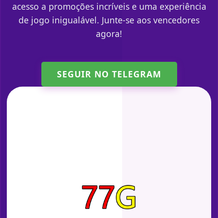
acesso a promoções incríveis e uma experiência
de jogo inigualável. Junte-se aos vencedores
agora!
SEGUIR NO TELEGRAM