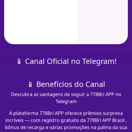
📱 Canal Oficial no Telegram!
📱 Benefícios do Canal
Descubra as vantagens de seguir a 778Brl APP no
Telegram
A plataforma 778Brl APP oferece prêmios surpresa
incríveis — com registro gratuito da 778Brl APP Brasil ,
bônus de recarga e várias promoções na palma da sua