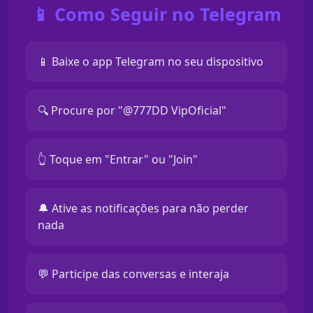
📱 Como Seguir no Telegram
📱 Baixe o app Telegram no seu dispositivo
🔍 Procure por "@777DD VipOficial"
👆 Toque em "Entrar" ou "Join"
🔔 Ative as notificações para não perder
nada
💬 Participe das conversas e interaja