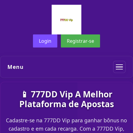
Login
Registrar-se
Menu
📱 777DD Vip A Melhor
Plataforma de Apostas
Cadastre-se na 777DD Vip para ganhar bônus no
cadastro e em cada recarga. Com a 777DD Vip,