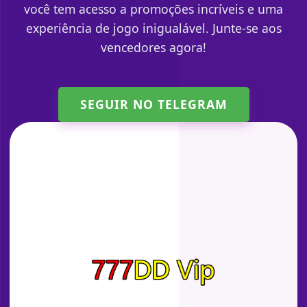
você tem acesso a promoções incríveis e uma
experiência de jogo inigualável. Junte-se aos
vencedores agora!
SEGUIR NO TELEGRAM