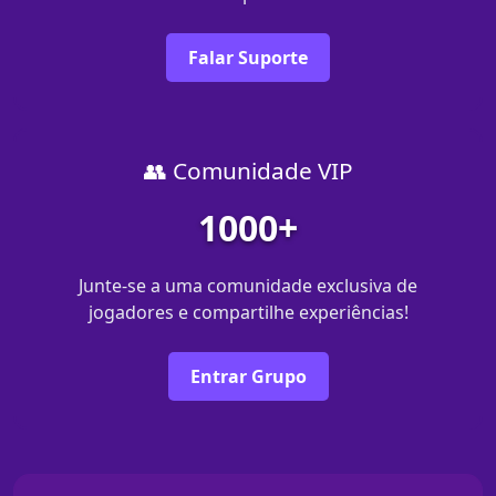
Falar Suporte
👥 Comunidade VIP
1000+
Junte-se a uma comunidade exclusiva de
jogadores e compartilhe experiências!
Entrar Grupo