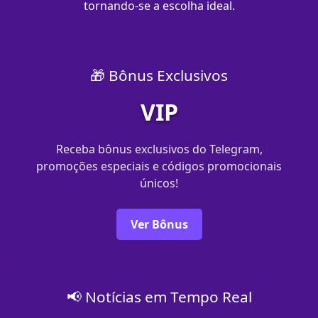
tornando-se a escolha ideal.
🎁 Bônus Exclusivos
VIP
Receba bônus exclusivos do Telegram,
promoções especiais e códigos promocionais
únicos!
Ver Bônus
📢 Notícias em Tempo Real