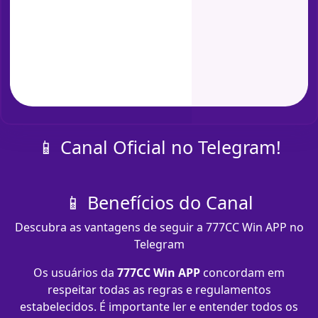
📱 Canal Oficial no Telegram!
📱 Benefícios do Canal
Descubra as vantagens de seguir a 777CC Win APP no
Telegram
Os usuários da
777CC Win APP
concordam em
respeitar todas as regras e regulamentos
estabelecidos. É importante ler e entender todos os