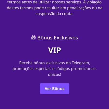
termos antes de utilizar nossos serviços. A violação
destes termos pode resultar em penalizações ou na
suspensão da conta.
🎁 Bônus Exclusivos
VIP
Receba bônus exclusivos do Telegram,
promoções especiais e códigos promocionais
únicos!
Ver Bônus