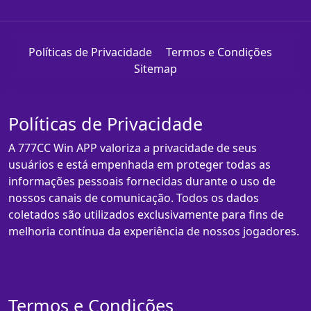
Políticas de Privacidade
Termos e Condições
Sitemap
Políticas de Privacidade
A 777CC Win APP valoriza a privacidade de seus
usuários e está empenhada em proteger todas as
informações pessoais fornecidas durante o uso de
nossos canais de comunicação. Todos os dados
coletados são utilizados exclusivamente para fins de
melhoria contínua da experiência de nossos jogadores.
Termos e Condições