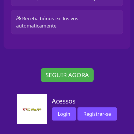
🎁 Receba bônus exclusivos
automaticamente
SEGUIR AGORA
Acessos
Login
Registrar-se