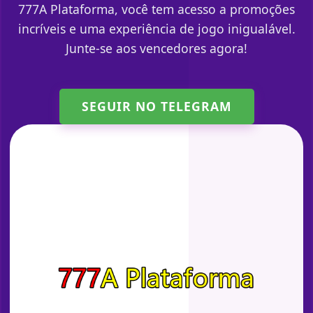
777A Plataforma, você tem acesso a promoções
incríveis e uma experiência de jogo inigualável.
Junte-se aos vencedores agora!
SEGUIR NO TELEGRAM