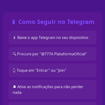
📱 Como Seguir no Telegram
📱 Baixe o app Telegram no seu dispositivo
🔍 Procure por "@777A PlataformaOficial"
👆 Toque em "Entrar" ou "Join"
🔔 Ative as notificações para não perder
nada