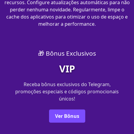
recursos. Configure atualizações automáticas para não
perder nenhuma novidade. Regularmente, limpe o
cache dos aplicativos para otimizar o uso de espaço e
melhorar a performance.
🎁 Bônus Exclusivos
VIP
Receba bônus exclusivos do Telegram,
promoções especiais e códigos promocionais
únicos!
Ver Bônus