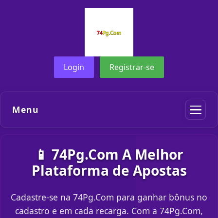
Login
Registrar-se
Menu
📱 74Pg.Com A Melhor
Plataforma de Apostas
Cadastre-se na 74Pg.Com para ganhar bônus no
cadastro e em cada recarga. Com a 74Pg.Com,