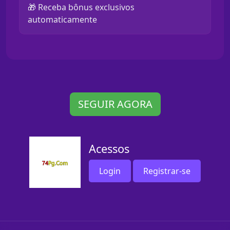
🎁 Receba bônus exclusivos
automaticamente
SEGUIR AGORA
Acessos
Login
Registrar-se