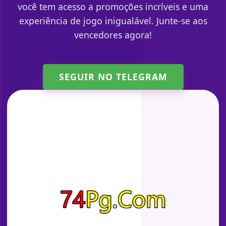
você tem acesso a promoções incríveis e uma
experiência de jogo inigualável. Junte-se aos
vencedores agora!
SEGUIR NO TELEGRAM