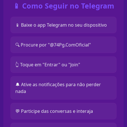
📱 Como Seguir no Telegram
📱 Baixe o app Telegram no seu dispositivo
🔍 Procure por "@74Pg.ComOficial"
👆 Toque em "Entrar" ou "Join"
🔔 Ative as notificações para não perder
nada
💬 Participe das conversas e interaja