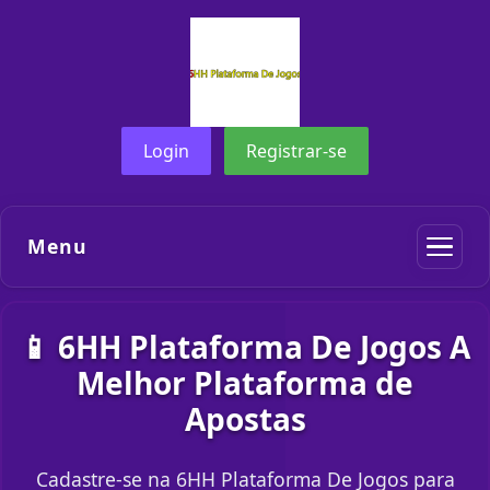
Login
Registrar-se
Menu
📱 6HH Plataforma De Jogos A
Melhor Plataforma de
Apostas
Cadastre-se na 6HH Plataforma De Jogos para