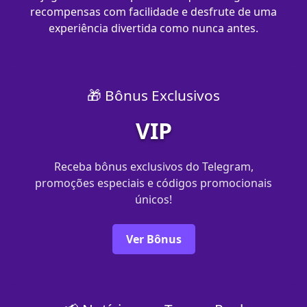
recompensas com facilidade e desfrute de uma
experiência divertida como nunca antes.
🎁 Bônus Exclusivos
VIP
Receba bônus exclusivos do Telegram,
promoções especiais e códigos promocionais
únicos!
Ver Bônus