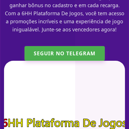
ganhar bônus no cadastro e em cada recarga.
Com a 6HH Plataforma De Jogos, você tem acesso
a promoções incríveis e uma experiência de jogo
inigualável. Junte-se aos vencedores agora!
SEGUIR NO TELEGRAM