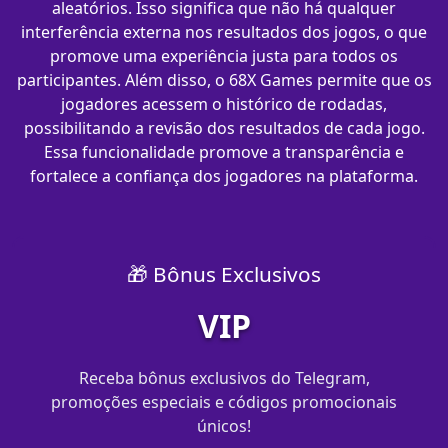
aleatórios. Isso significa que não há qualquer
interferência externa nos resultados dos jogos, o que
promove uma experiência justa para todos os
participantes. Além disso, o 68X Games permite que os
jogadores acessem o histórico de rodadas,
possibilitando a revisão dos resultados de cada jogo.
Essa funcionalidade promove a transparência e
fortalece a confiança dos jogadores na plataforma.
🎁 Bônus Exclusivos
VIP
Receba bônus exclusivos do Telegram,
promoções especiais e códigos promocionais
únicos!