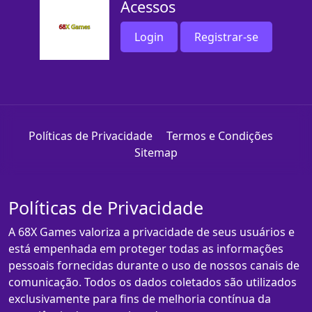
Acessos
Login
Registrar-se
Políticas de Privacidade
Termos e Condições
Sitemap
Políticas de Privacidade
A 68X Games valoriza a privacidade de seus usuários e
está empenhada em proteger todas as informações
pessoais fornecidas durante o uso de nossos canais de
comunicação. Todos os dados coletados são utilizados
exclusivamente para fins de melhoria contínua da