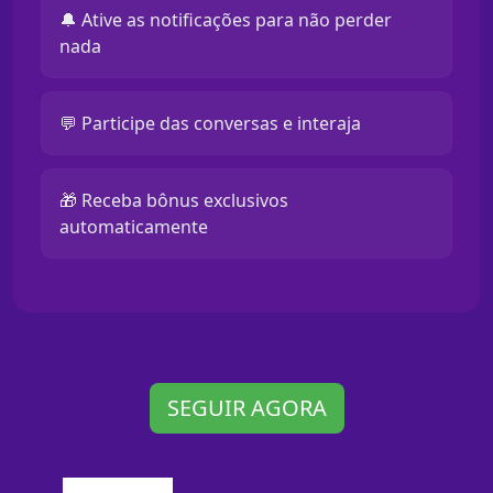
🔔 Ative as notificações para não perder
nada
💬 Participe das conversas e interaja
🎁 Receba bônus exclusivos
automaticamente
SEGUIR AGORA