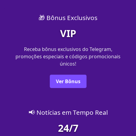
🎁 Bônus Exclusivos
VIP
Receba bônus exclusivos do Telegram,
promoções especiais e códigos promocionais
únicos!
Ver Bônus
📢 Notícias em Tempo Real
24/7