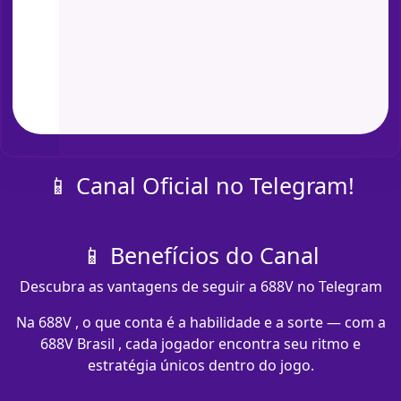
📱 Canal Oficial no Telegram!
📱 Benefícios do Canal
Descubra as vantagens de seguir a 688V no Telegram
Na 688V , o que conta é a habilidade e a sorte — com a
688V Brasil , cada jogador encontra seu ritmo e
estratégia únicos dentro do jogo.