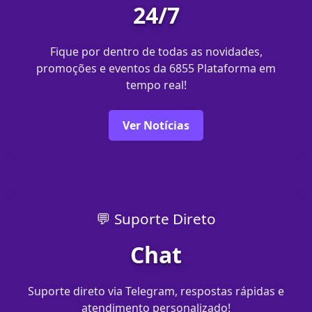
24/7
Fique por dentro de todas as novidades,
promoções e eventos da 6855 Plataforma em
tempo real!
Ver Notícias
💬 Suporte Direto
Chat
Suporte direto via Telegram, respostas rápidas e
atendimento personalizado!