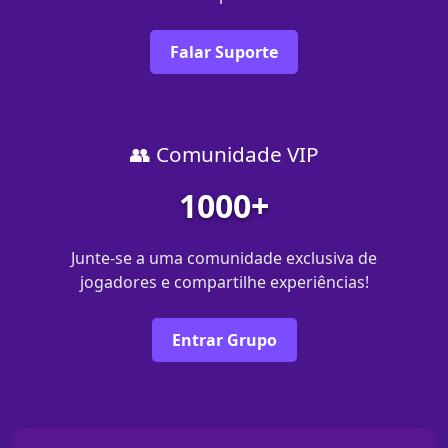
Falar Suporte
👥 Comunidade VIP
1000+
Junte-se a uma comunidade exclusiva de
jogadores e compartilhe experiências!
Entrar Grupo