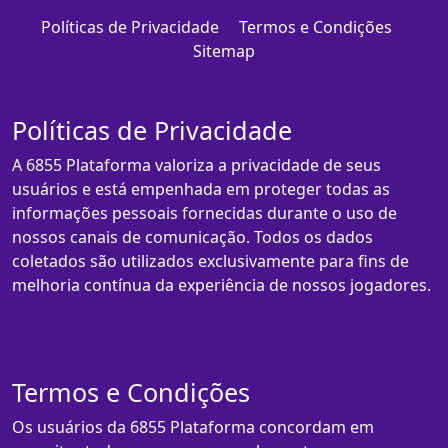
Políticas de Privacidade
Termos e Condições
Sitemap
Políticas de Privacidade
A 6855 Plataforma valoriza a privacidade de seus
usuários e está empenhada em proteger todas as
informações pessoais fornecidas durante o uso de
nossos canais de comunicação. Todos os dados
coletados são utilizados exclusivamente para fins de
melhoria contínua da experiência de nossos jogadores.
Termos e Condições
Os usuários da 6855 Plataforma concordam em