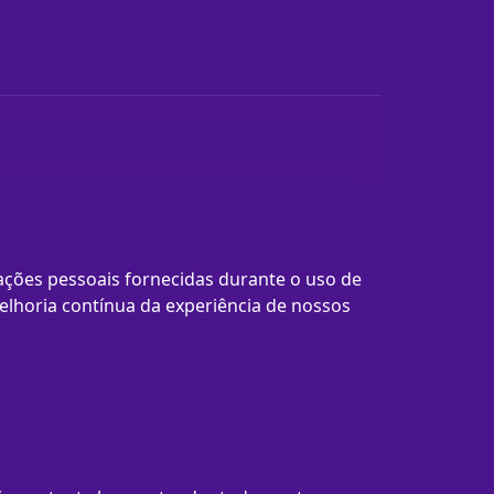
ações pessoais fornecidas durante o uso de
elhoria contínua da experiência de nossos