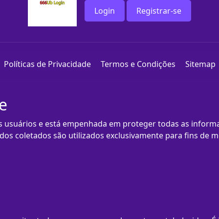
Login
Registrar-se
Políticas de Privacidade
Termos e Condições
Sitemap
de
us usuários e está empenhada em proteger todas as inform
os coletados são utilizados exclusivamente para fins de m