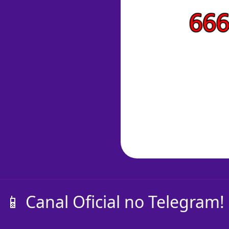
📱 Canal Oficial no Telegram!