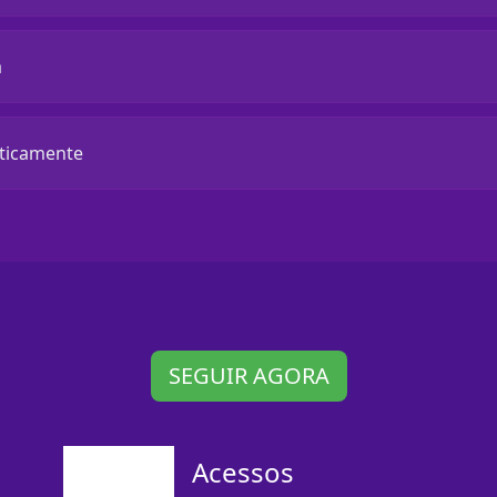
a
aticamente
SEGUIR AGORA
Acessos