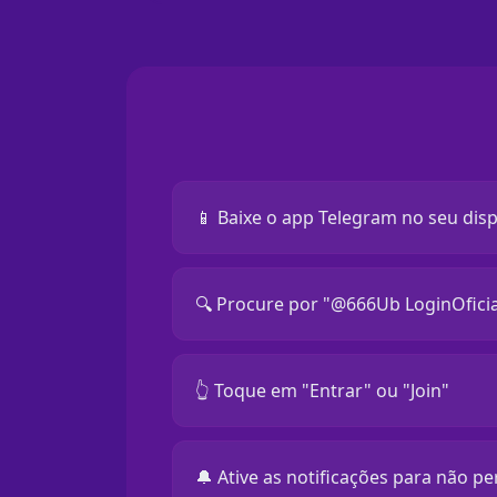
📱 Baixe o app Telegram no seu disp
🔍 Procure por "@666Ub LoginOficia
👆 Toque em "Entrar" ou "Join"
🔔 Ative as notificações para não p