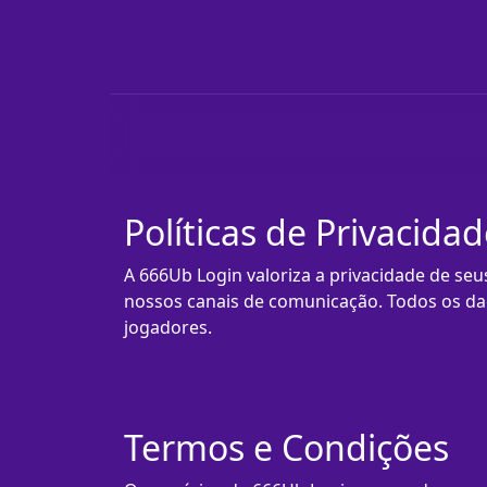
Políticas de Privacida
A 666Ub Login valoriza a privacidade de se
nossos canais de comunicação. Todos os dad
jogadores.
Termos e Condições