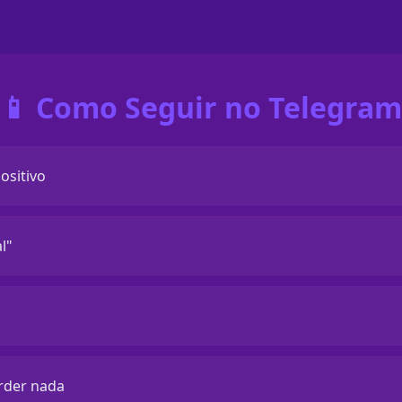
📱 Como Seguir no Telegram
ositivo
l"
erder nada