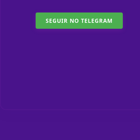
SEGUIR NO TELEGRAM