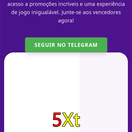
acesso a promoções incríveis e uma experiência
de jogo inigualável. Junte-se aos vencedores
agora!
SEGUIR NO TELEGRAM