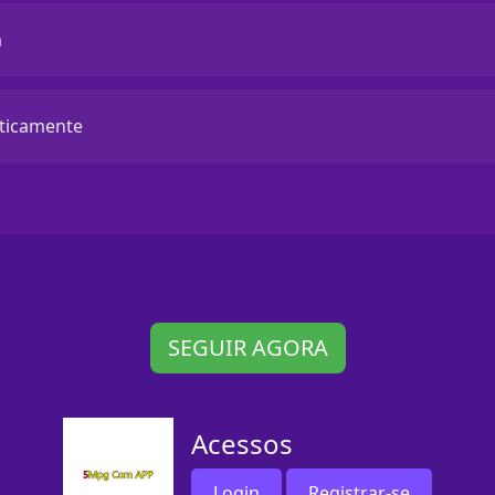
a
aticamente
SEGUIR AGORA
Acessos
Login
Registrar-se