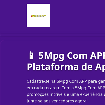
📱 5Mpg Com AP
Plataforma de A
Cadastre-se na 5Mpg Com APP para gan
em cada recarga. Com a 5Mpg Com APP,
promoções incríveis e uma experiência d
Junte-se aos vencedores agora!