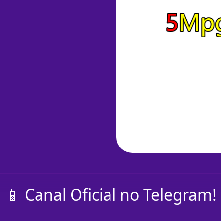
📱 Canal Oficial no Telegram!