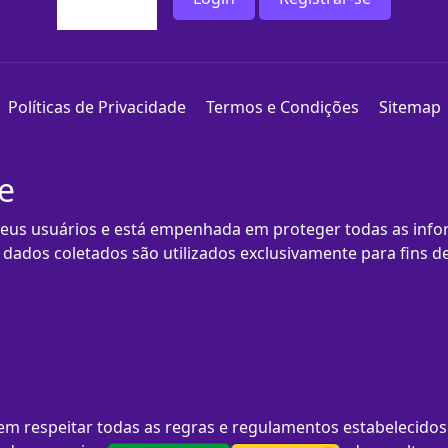
Políticas de Privacidade
Termos e Condições
Sitemap
de
seus usuários e está empenhada em proteger todas as info
dados coletados são utilizados exclusivamente para fins d
respeitar todas as regras e regulamentos estabelecidos. 