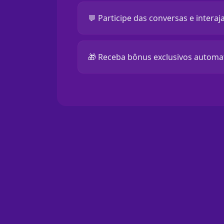
💬 Participe das conversas e interaj
🎁 Receba bônus exclusivos autom