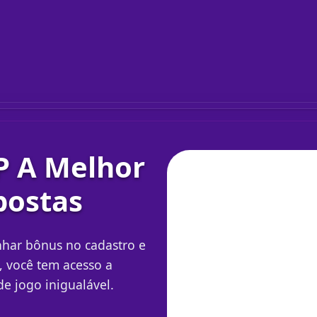
P A Melhor
postas
har bônus no cadastro e
 você tem acesso a
e jogo inigualável.