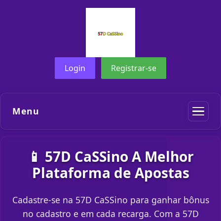
Login
Registrar-se
Menu
📱 57D CaSSino A Melhor
Plataforma de Apostas
Cadastre-se na 57D CaSSino para ganhar bônus
no cadastro e em cada recarga. Com a 57D