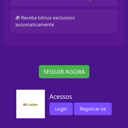
🎁 Receba bônus exclusivos
automaticamente
SEGUIR AGORA
Acessos
Login
Registrar-se