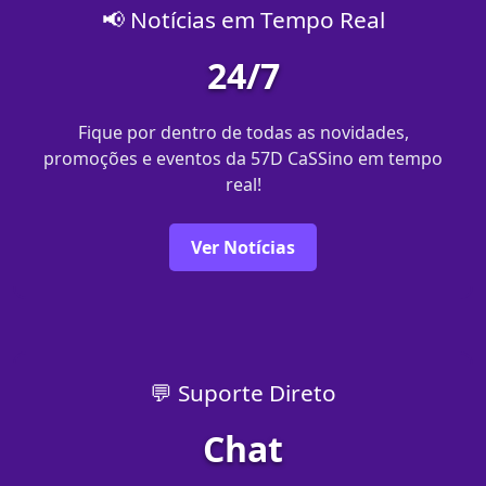
📢 Notícias em Tempo Real
24/7
Fique por dentro de todas as novidades,
promoções e eventos da 57D CaSSino em tempo
real!
Ver Notícias
💬 Suporte Direto
Chat