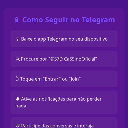
📱 Como Seguir no Telegram
📱 Baixe o app Telegram no seu dispositivo
🔍 Procure por "@57D CaSSinoOficial"
👆 Toque em "Entrar" ou "Join"
🔔 Ative as notificações para não perder
nada
💬 Participe das conversas e interaja