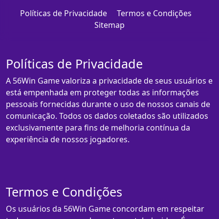
Políticas de Privacidade
Termos e Condições
Sitemap
Políticas de Privacidade
A 56Win Game valoriza a privacidade de seus usuários e
está empenhada em proteger todas as informações
pessoais fornecidas durante o uso de nossos canais de
comunicação. Todos os dados coletados são utilizados
exclusivamente para fins de melhoria contínua da
experiência de nossos jogadores.
Termos e Condições
Os usuários da 56Win Game concordam em respeitar