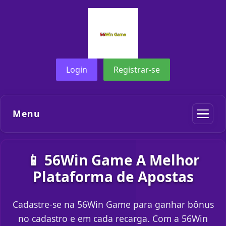
Login
Registrar-se
Menu
📱 56Win Game A Melhor
Plataforma de Apostas
Cadastre-se na 56Win Game para ganhar bônus
no cadastro e em cada recarga. Com a 56Win