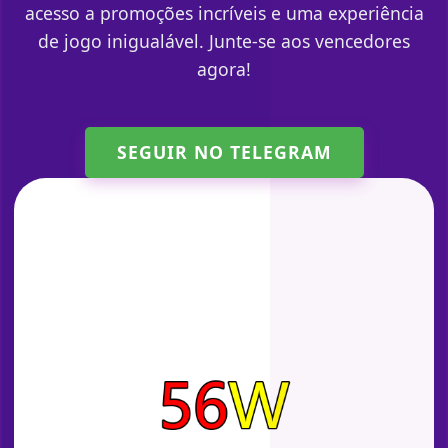
acesso a promoções incríveis e uma experiência
de jogo inigualável. Junte-se aos vencedores
agora!
SEGUIR NO TELEGRAM