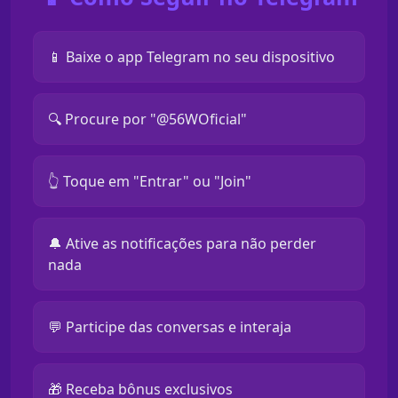
📱 Baixe o app Telegram no seu dispositivo
🔍 Procure por "@56WOficial"
👆 Toque em "Entrar" ou "Join"
🔔 Ative as notificações para não perder
nada
💬 Participe das conversas e interaja
🎁 Receba bônus exclusivos