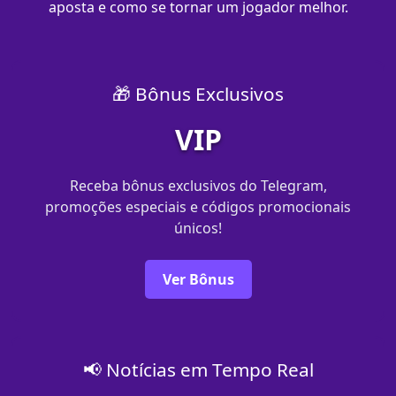
aposta e como se tornar um jogador melhor.
🎁 Bônus Exclusivos
VIP
Receba bônus exclusivos do Telegram,
promoções especiais e códigos promocionais
únicos!
Ver Bônus
📢 Notícias em Tempo Real