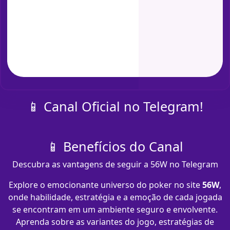
📱 Canal Oficial no Telegram!
📱 Benefícios do Canal
Descubra as vantagens de seguir a 56W no Telegram
Explore o emocionante universo do poker no site
56W
,
onde habilidade, estratégia e a emoção de cada jogada
se encontram em um ambiente seguro e envolvente.
Aprenda sobre as variantes do jogo, estratégias de