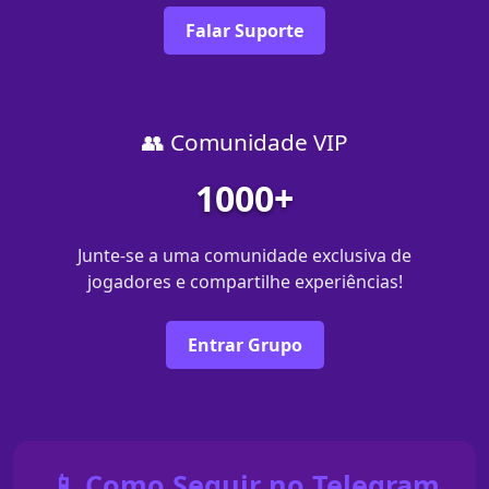
Falar Suporte
👥 Comunidade VIP
1000+
Junte-se a uma comunidade exclusiva de
jogadores e compartilhe experiências!
Entrar Grupo
📱 Como Seguir no Telegram