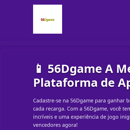
📱 56Dgame A M
Plataforma de A
Cadastre-se na 56Dgame para ganhar b
cada recarga. Com a 56Dgame, você te
incríveis e uma experiência de jogo inig
vencedores agora!