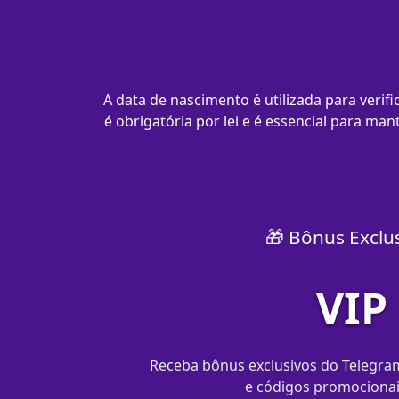
A data de nascimento é utilizada para verifi
é obrigatória por lei e é essencial para ma
🎁 Bônus Exclu
VIP
Receba bônus exclusivos do Telegra
e códigos promocionai