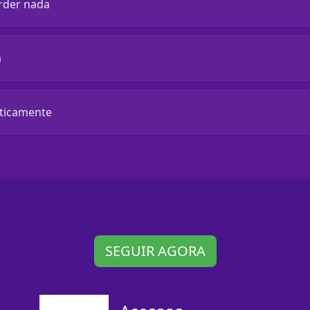
erder nada
a
aticamente
SEGUIR AGORA