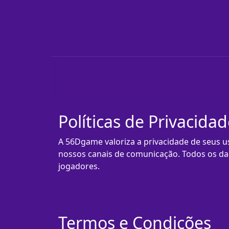
Políticas de Privacida
A 56Dgame valoriza a privacidade de seus 
nossos canais de comunicação. Todos os dad
jogadores.
Termos e Condições