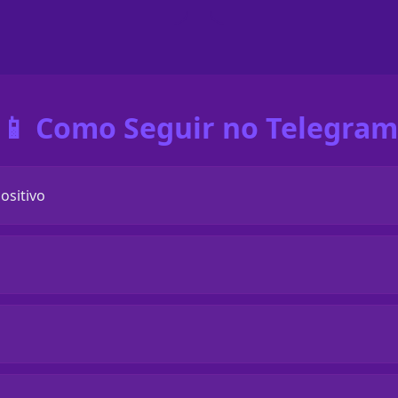
📱 Como Seguir no Telegram
ositivo