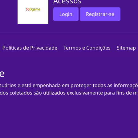
Acessos
Login
Registrar-se
Políticas de Privacidade
Termos e Condições
Sitemap
de
usuários e está empenhada em proteger todas as informaçõ
os coletados são utilizados exclusivamente para fins de m