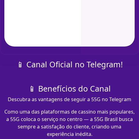
📱 Canal Oficial no Telegram!
📱 Benefícios do Canal
Descubra as vantagens de seguir a 55G no Telegram
Como uma das plataformas de cassino mais populares,
a 55G coloca o serviço no centro — a 55G Brasil busca
sempre a satisfação do cliente, criando uma
experiência inédita.