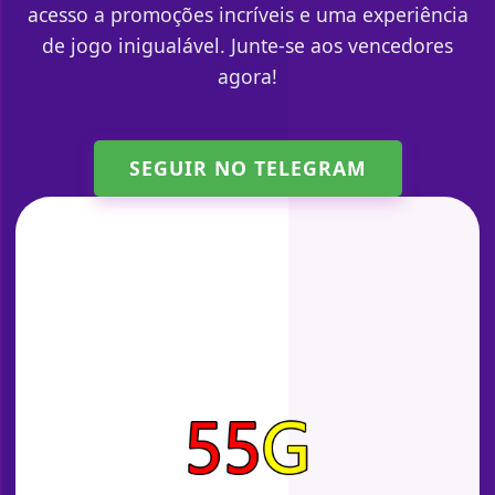
acesso a promoções incríveis e uma experiência
de jogo inigualável. Junte-se aos vencedores
agora!
SEGUIR NO TELEGRAM