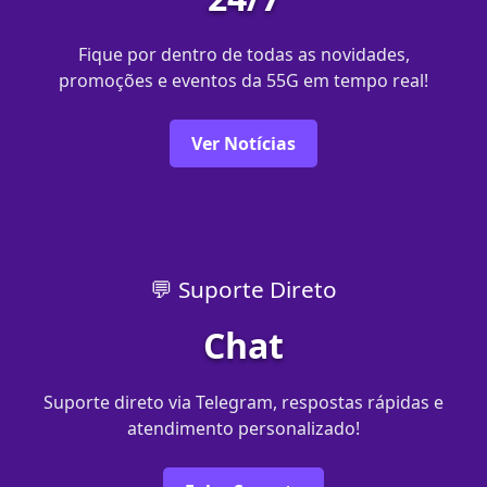
Fique por dentro de todas as novidades,
promoções e eventos da 55G em tempo real!
Ver Notícias
💬 Suporte Direto
Chat
Suporte direto via Telegram, respostas rápidas e
atendimento personalizado!