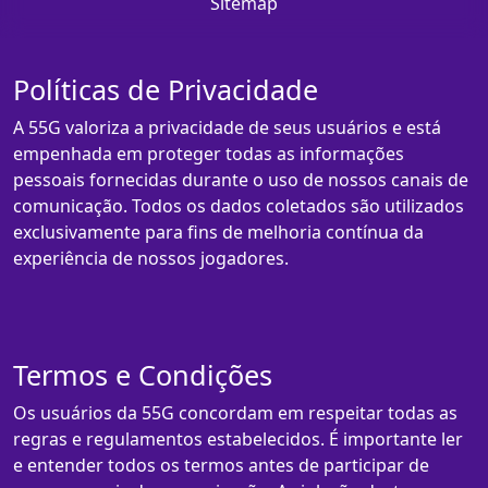
Sitemap
Políticas de Privacidade
A 55G valoriza a privacidade de seus usuários e está
empenhada em proteger todas as informações
pessoais fornecidas durante o uso de nossos canais de
comunicação. Todos os dados coletados são utilizados
exclusivamente para fins de melhoria contínua da
experiência de nossos jogadores.
Termos e Condições
Os usuários da 55G concordam em respeitar todas as
regras e regulamentos estabelecidos. É importante ler
e entender todos os termos antes de participar de