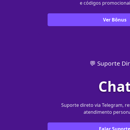
e códigos promocionai
Ver Bônus
💬 Suporte Di
Cha
Suporte direto via Telegram, r
atendimento persona
Falar Suport