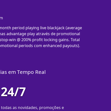
am
month period playing live blackjack (average
 mas advantage play através de promotional
stop-win @ 200% profit locking gains. Total
promotional periods com enhanced payouts).
cias em Tempo Real
24/7
e todas as novidades, promoções e