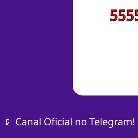
📱 Canal Oficial no Telegram!