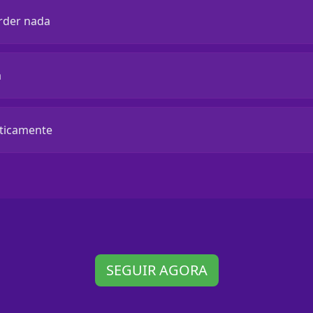
erder nada
a
aticamente
SEGUIR AGORA