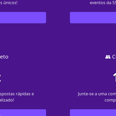
s únicos!
eventos da 5
reto
👥 
t
espostas rápidas e
Junte-se a uma com
lizado!
compa
e