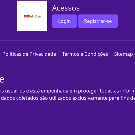
Acessos
Login
Registrar-se
Políticas de Privacidade
Termos e Condições
Sitemap
de
eus usuários e está empenhada em proteger todas as infor
dados coletados são utilizados exclusivamente para fins d