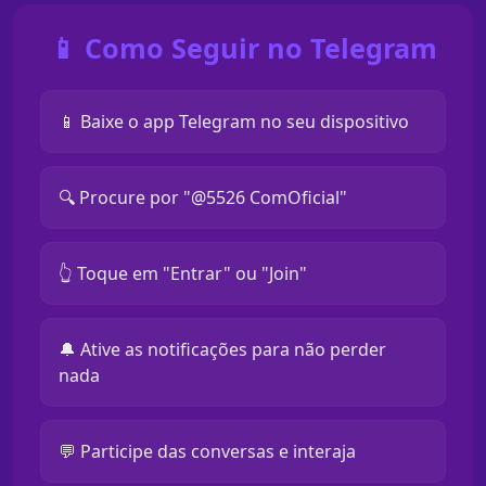
📱 Como Seguir no Telegram
📱 Baixe o app Telegram no seu dispositivo
🔍 Procure por "@5526 ComOficial"
👆 Toque em "Entrar" ou "Join"
🔔 Ative as notificações para não perder
nada
💬 Participe das conversas e interaja