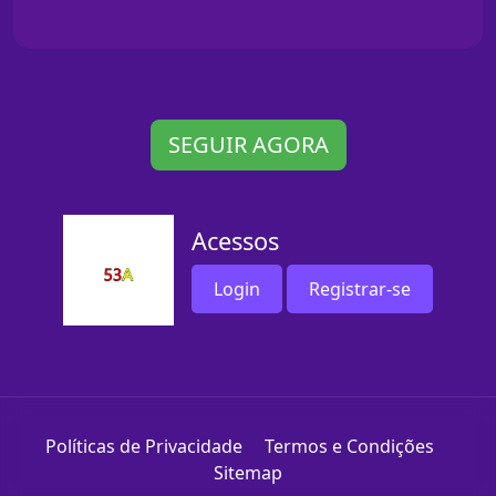
SEGUIR AGORA
Acessos
Login
Registrar-se
Políticas de Privacidade
Termos e Condições
Sitemap