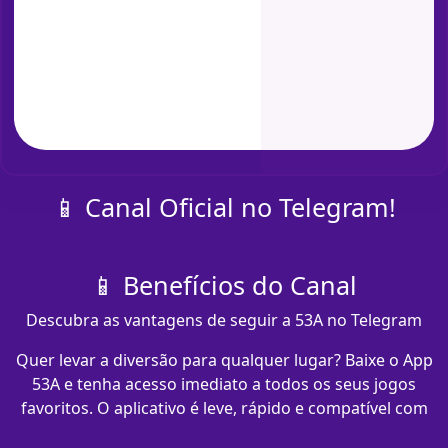
📱 Canal Oficial no Telegram!
📱 Benefícios do Canal
Descubra as vantagens de seguir a 53A no Telegram
Quer levar a diversão para qualquer lugar? Baixe o App
53A e tenha acesso imediato a todos os seus jogos
favoritos. O aplicativo é leve, rápido e compatível com