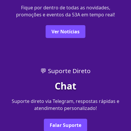
Fique por dentro de todas as novidades,
promoções e eventos da 53A em tempo real!
Ver Notícias
💬 Suporte Direto
Chat
Suporte direto via Telegram, respostas rápidas e
atendimento personalizado!
Falar Suporte