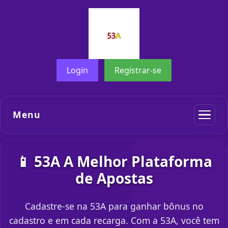
Login
Registrar-se
Menu
📱 53A A Melhor Plataforma
de Apostas
Cadastre-se na 53A para ganhar bônus no
cadastro e em cada recarga. Com a 53A, você tem