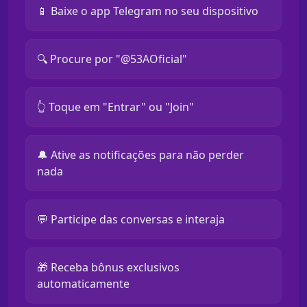
📱 Baixe o app Telegram no seu dispositivo
🔍 Procure por "@53AOficial"
👆 Toque em "Entrar" ou "Join"
🔔 Ative as notificações para não perder
nada
💬 Participe das conversas e interaja
🎁 Receba bônus exclusivos
automaticamente