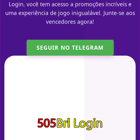
Login, você tem acesso a promoções incríveis e
uma experiência de jogo inigualável. Junte-se aos
vencedores agora!
SEGUIR NO TELEGRAM