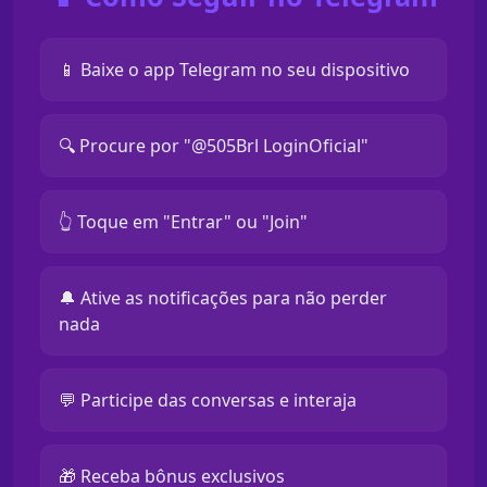
📱 Baixe o app Telegram no seu dispositivo
🔍 Procure por "@505Brl LoginOficial"
👆 Toque em "Entrar" ou "Join"
🔔 Ative as notificações para não perder
nada
💬 Participe das conversas e interaja
🎁 Receba bônus exclusivos