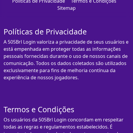
Políticas de Privacidade
Termos e Condições
Sitemap
Políticas de Privacidade
A 505Brl Login valoriza a privacidade de seus usuários e
está empenhada em proteger todas as informações
pessoais fornecidas durante o uso de nossos canais de
comunicação. Todos os dados coletados são utilizados
exclusivamente para fins de melhoria contínua da
experiência de nossos jogadores.
Termos e Condições
Os usuários da 505Brl Login concordam em respeitar
todas as regras e regulamentos estabelecidos. É