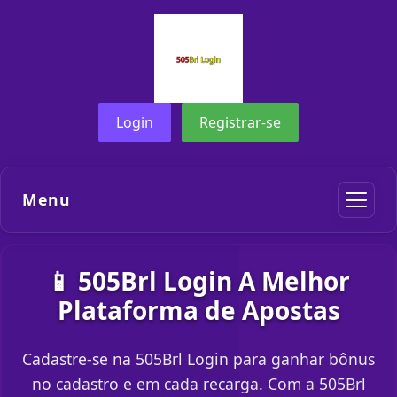
Login
Registrar-se
Menu
📱 505Brl Login A Melhor
Plataforma de Apostas
Cadastre-se na 505Brl Login para ganhar bônus
no cadastro e em cada recarga. Com a 505Brl