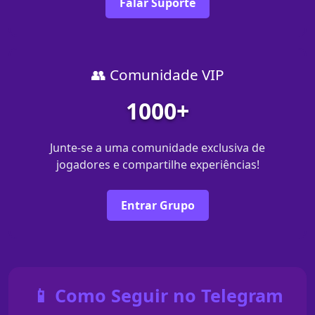
Falar Suporte
👥 Comunidade VIP
1000+
Junte-se a uma comunidade exclusiva de
jogadores e compartilhe experiências!
Entrar Grupo
📱 Como Seguir no Telegram