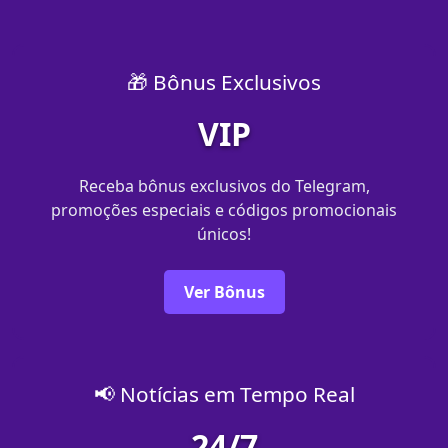
🎁 Bônus Exclusivos
VIP
Receba bônus exclusivos do Telegram,
promoções especiais e códigos promocionais
únicos!
Ver Bônus
📢 Notícias em Tempo Real
24/7