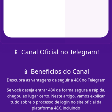
📱 Canal Oficial no Telegram!
📱 Benefícios do Canal
Descubra as vantagens de seguir a 48X no Telegram
Se você deseja entrar 48X de forma segura e rápida,
chegou ao lugar certo. Neste artigo, vamos explicar
tudo sobre o processo de login no site oficial da
plataforma 48X, incluindo