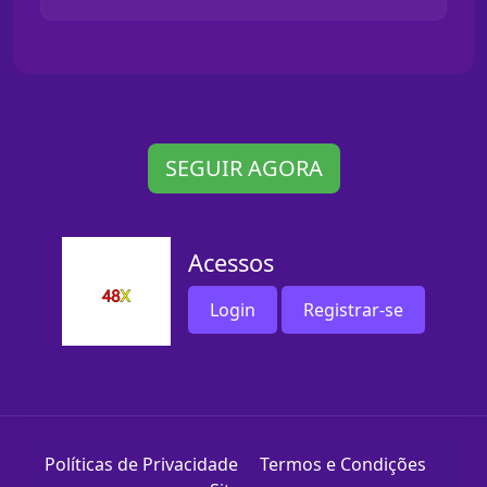
SEGUIR AGORA
Acessos
Login
Registrar-se
Políticas de Privacidade
Termos e Condições