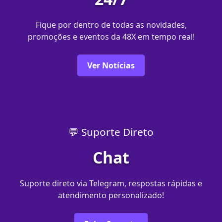
Fique por dentro de todas as novidades,
promoções e eventos da 48X em tempo real!
Ver Notícias
💬 Suporte Direto
Chat
Suporte direto via Telegram, respostas rápidas e
atendimento personalizado!