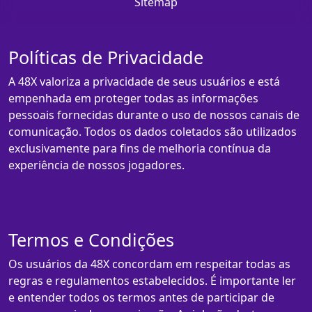
Sitemap
Políticas de Privacidade
A 48X valoriza a privacidade de seus usuários e está
empenhada em proteger todas as informações
pessoais fornecidas durante o uso de nossos canais de
comunicação. Todos os dados coletados são utilizados
exclusivamente para fins de melhoria contínua da
experiência de nossos jogadores.
Termos e Condições
Os usuários da 48X concordam em respeitar todas as
regras e regulamentos estabelecidos. É importante ler
e entender todos os termos antes de participar de