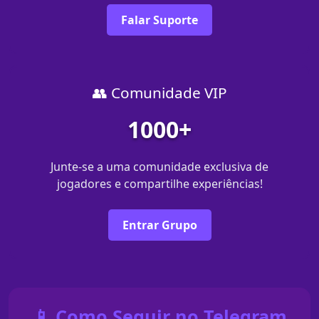
Falar Suporte
👥 Comunidade VIP
1000+
Junte-se a uma comunidade exclusiva de
jogadores e compartilhe experiências!
Entrar Grupo
📱 Como Seguir no Telegram