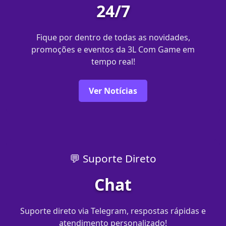
24/7
Fique por dentro de todas as novidades,
promoções e eventos da 3L Com Game em
tempo real!
Ver Notícias
💬 Suporte Direto
Chat
Suporte direto via Telegram, respostas rápidas e
atendimento personalizado!