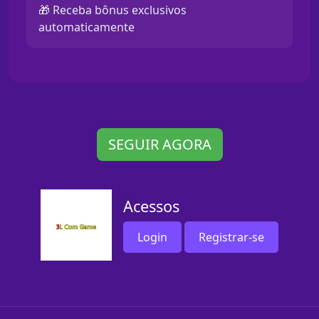
🎁 Receba bônus exclusivos
automaticamente
SEGUIR AGORA
Acessos
Login
Registrar-se