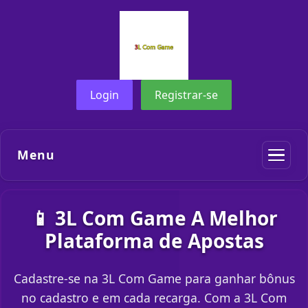
Login
Registrar-se
Menu
📱 3L Com Game A Melhor
Plataforma de Apostas
Cadastre-se na 3L Com Game para ganhar bônus
no cadastro e em cada recarga. Com a 3L Com