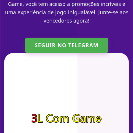
Game, você tem acesso a promoções incríveis e
uma experiência de jogo inigualável. Junte-se aos
vencedores agora!
SEGUIR NO TELEGRAM