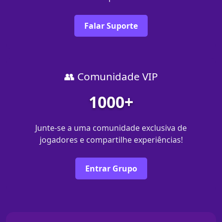
Falar Suporte
👥 Comunidade VIP
1000+
Junte-se a uma comunidade exclusiva de
jogadores e compartilhe experiências!
Entrar Grupo