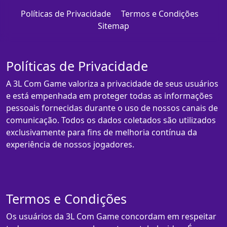
Políticas de Privacidade
Termos e Condições
Sitemap
Políticas de Privacidade
A 3L Com Game valoriza a privacidade de seus usuários
e está empenhada em proteger todas as informações
pessoais fornecidas durante o uso de nossos canais de
comunicação. Todos os dados coletados são utilizados
exclusivamente para fins de melhoria contínua da
experiência de nossos jogadores.
Termos e Condições
Os usuários da 3L Com Game concordam em respeitar