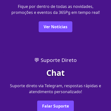
Fique por dentro de todas as novidades,
promoções e eventos da 365Pg em tempo real!
Ver Notícias
💬 Suporte Direto
Chat
Suporte direto via Telegram, respostas rápidas e
atendimento personalizado!
Falar Suporte