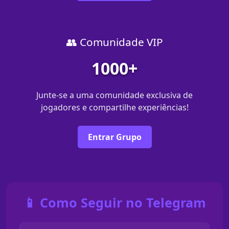
👥 Comunidade VIP
1000+
Junte-se a uma comunidade exclusiva de
jogadores e compartilhe experiências!
Entrar Grupo
📱 Como Seguir no Telegram