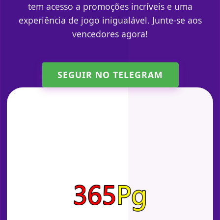
tem acesso a promoções incríveis e uma
experiência de jogo inigualável. Junte-se aos
vencedores agora!
SEGUIR NO TELEGRAM