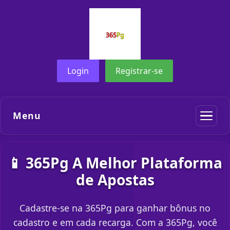
Login
Registrar-se
Menu
📱 365Pg A Melhor Plataforma
de Apostas
Cadastre-se na 365Pg para ganhar bônus no
cadastro e em cada recarga. Com a 365Pg, você