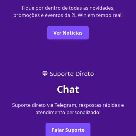
Fique por dentro de todas as novidades,
promoções e eventos da 2L Win em tempo real!
Ver Notícias
💬 Suporte Direto
Chat
Suporte direto via Telegram, respostas rápidas e
atendimento personalizado!
Falar Suporte