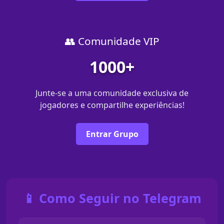
👥 Comunidade VIP
1000+
Junte-se a uma comunidade exclusiva de
jogadores e compartilhe experiências!
Entrar Grupo
📱 Como Seguir no Telegram