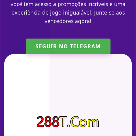
você tem acesso a promoções incríveis e uma
experiência de jogo inigualável. Junte-se aos
vencedores agora!
SEGUIR NO TELEGRAM