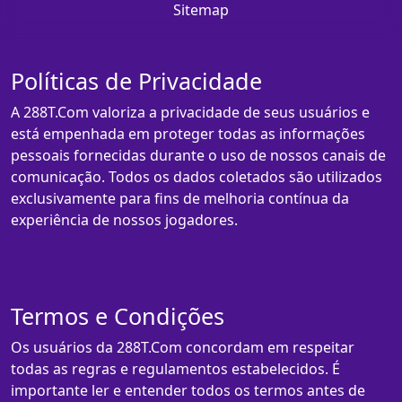
Sitemap
Políticas de Privacidade
A 288T.Com valoriza a privacidade de seus usuários e
está empenhada em proteger todas as informações
pessoais fornecidas durante o uso de nossos canais de
comunicação. Todos os dados coletados são utilizados
exclusivamente para fins de melhoria contínua da
experiência de nossos jogadores.
Termos e Condições
Os usuários da 288T.Com concordam em respeitar
todas as regras e regulamentos estabelecidos. É
importante ler e entender todos os termos antes de