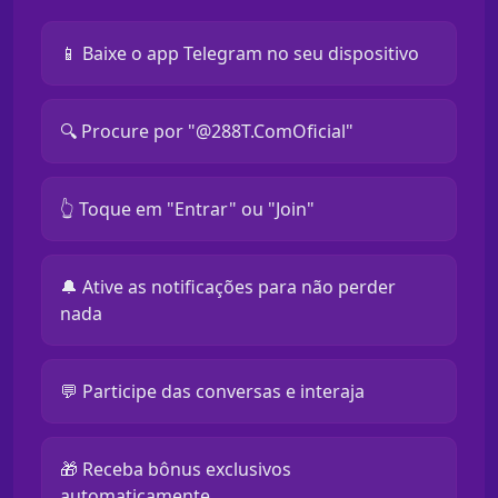
📱 Baixe o app Telegram no seu dispositivo
🔍 Procure por "@288T.ComOficial"
👆 Toque em "Entrar" ou "Join"
🔔 Ative as notificações para não perder
nada
💬 Participe das conversas e interaja
🎁 Receba bônus exclusivos
automaticamente