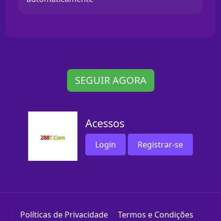
SEGUIR AGORA
Acessos
Login
Registrar-se
Políticas de Privacidade
Termos e Condições