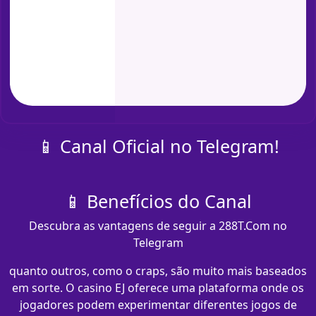
📱 Canal Oficial no Telegram!
📱 Benefícios do Canal
Descubra as vantagens de seguir a 288T.Com no
Telegram
quanto outros, como o craps, são muito mais baseados
em sorte. O casino EJ oferece uma plataforma onde os
jogadores podem experimentar diferentes jogos de