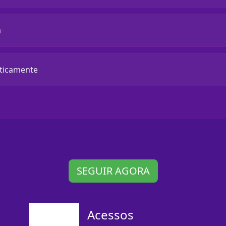
a
aticamente
SEGUIR AGORA
Acessos