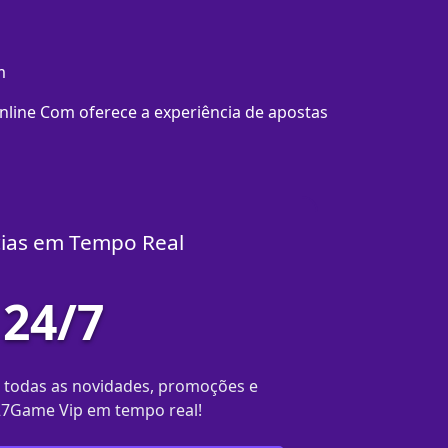
m
nline Com oferece a experiência de apostas
cias em Tempo Real
24/7
e todas as novidades, promoções e
27Game Vip em tempo real!