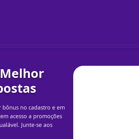
 Melhor
postas
r bônus no cadastro e em
 tem acesso a promoções
ualável. Junte-se aos