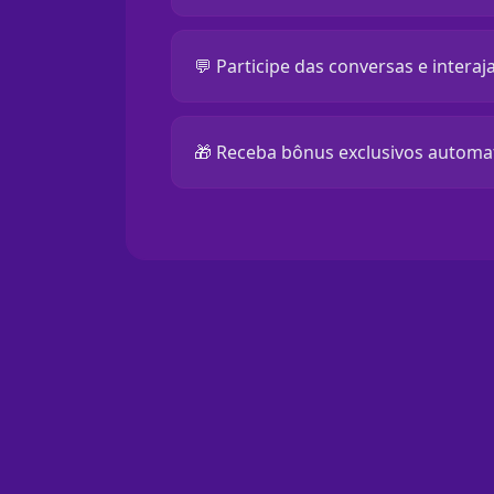
💬 Participe das conversas e interaj
🎁 Receba bônus exclusivos autom