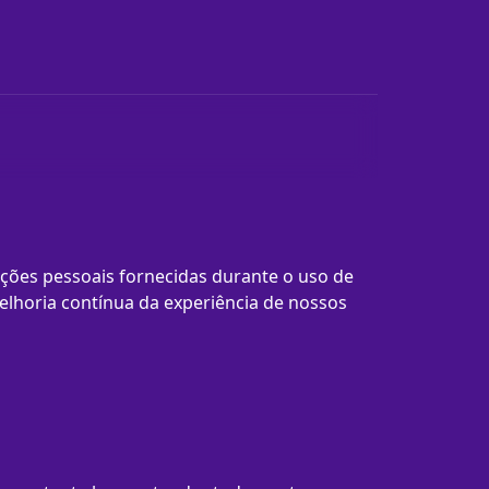
ções pessoais fornecidas durante o uso de
elhoria contínua da experiência de nossos