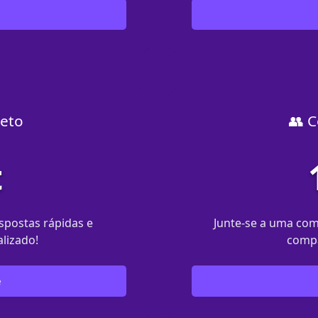
reto
👥 
t
espostas rápidas e
Junte-se a uma com
lizado!
compa
e