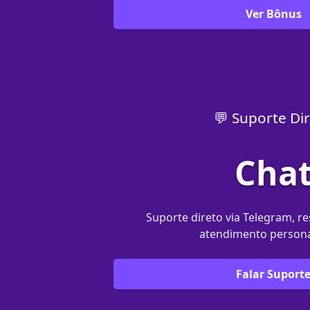
Ver Bônus
💬 Suporte Di
Cha
Suporte direto via Telegram, r
atendimento persona
Falar Suport