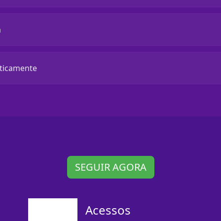
a
aticamente
SEGUIR AGORA
Acessos