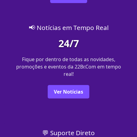
📢 Notícias em Tempo Real
24/7
Fique por dentro de todas as novidades,
promoções e eventos da 22Br.Com em tempo
real!
Ver Notícias
💬 Suporte Direto