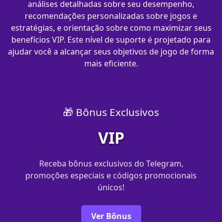
análises detalhadas sobre seu desempenho,
recomendações personalizadas sobre jogos e
estratégias, e orientação sobre como maximizar seus
benefícios VIP. Este nível de suporte é projetado para
ajudar você a alcançar seus objetivos de jogo de forma
mais eficiente.
🎁 Bônus Exclusivos
VIP
Receba bônus exclusivos do Telegram,
promoções especiais e códigos promocionais
únicos!
Ver Bônus