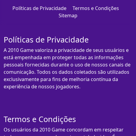
Políticas de Privacidade
Termos e Condições
Sitemap
Políticas de Privacidade
A 2010 Game valoriza a privacidade de seus usuários e
está empenhada em proteger todas as informações
pessoais fornecidas durante o uso de nossos canais de
comunicação. Todos os dados coletados são utilizados
exclusivamente para fins de melhoria contínua da
experiência de nossos jogadores.
Termos e Condições
Os usuários da 2010 Game concordam em respeitar