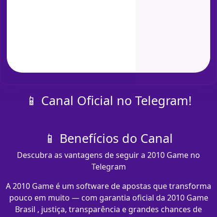
📱 Canal Oficial no Telegram!
📱 Benefícios do Canal
Descubra as vantagens de seguir a 2010 Game no
Telegram
A 2010 Game é um software de apostas que transforma
pouco em muito — com garantia oficial da 2010 Game
Brasil , justiça, transparência e grandes chances de