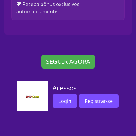
🎁 Receba bônus exclusivos
automaticamente
SEGUIR AGORA
Acessos
Login
Registrar-se