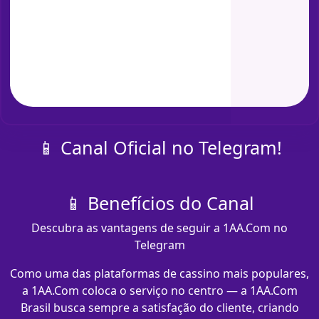
📱 Canal Oficial no Telegram!
📱 Benefícios do Canal
Descubra as vantagens de seguir a 1AA.Com no
Telegram
Como uma das plataformas de cassino mais populares,
a 1AA.Com coloca o serviço no centro — a 1AA.Com
Brasil busca sempre a satisfação do cliente, criando