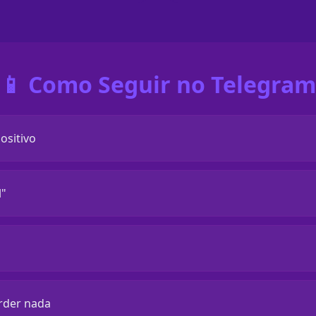
📱 Como Seguir no Telegram
ositivo
l"
erder nada