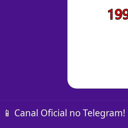
📱 Canal Oficial no Telegram!