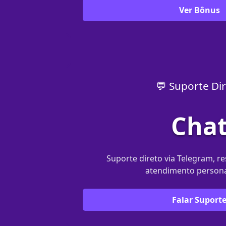
Ver Bônus
💬 Suporte Di
Cha
Suporte direto via Telegram, r
atendimento persona
Falar Suport