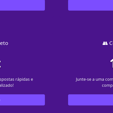
reto
👥 
t
espostas rápidas e
Junte-se a uma com
lizado!
compa
e