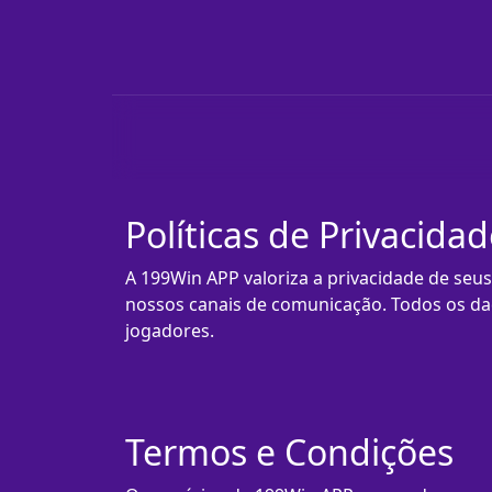
Políticas de Privacida
A 199Win APP valoriza a privacidade de seu
nossos canais de comunicação. Todos os dad
jogadores.
Termos e Condições