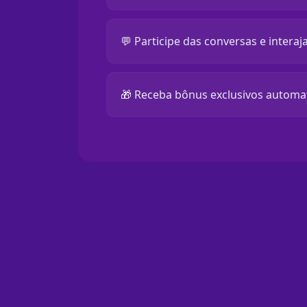
💬 Participe das conversas e interaj
🎁 Receba bônus exclusivos autom