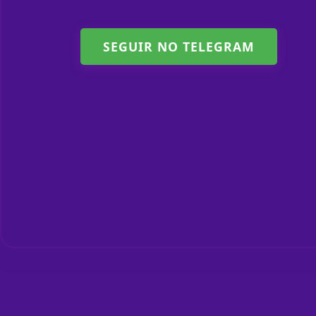
SEGUIR NO TELEGRAM