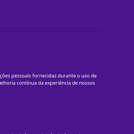
ções pessoais fornecidas durante o uso de
elhoria contínua da experiência de nossos