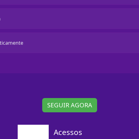
a
aticamente
SEGUIR AGORA
Acessos