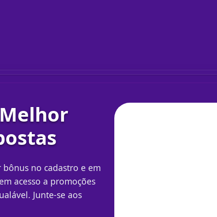
 Melhor
postas
r bônus no cadastro e em
tem acesso a promoções
ualável. Junte-se aos