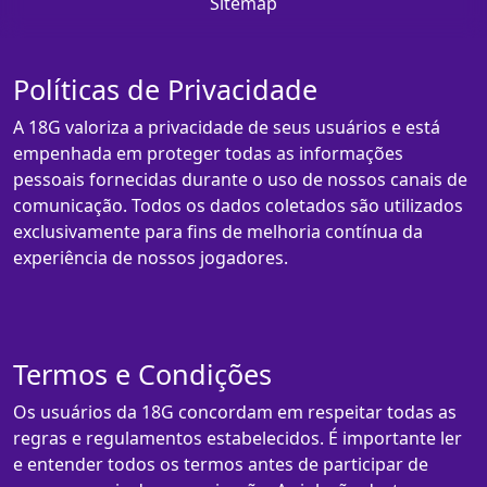
Sitemap
Políticas de Privacidade
A 18G valoriza a privacidade de seus usuários e está
empenhada em proteger todas as informações
pessoais fornecidas durante o uso de nossos canais de
comunicação. Todos os dados coletados são utilizados
exclusivamente para fins de melhoria contínua da
experiência de nossos jogadores.
Termos e Condições
Os usuários da 18G concordam em respeitar todas as
regras e regulamentos estabelecidos. É importante ler
e entender todos os termos antes de participar de