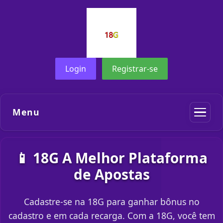
Login
Registrar-se
Menu
📱 18G A Melhor Plataforma
de Apostas
Cadastre-se na 18G para ganhar bônus no
cadastro e em cada recarga. Com a 18G, você tem