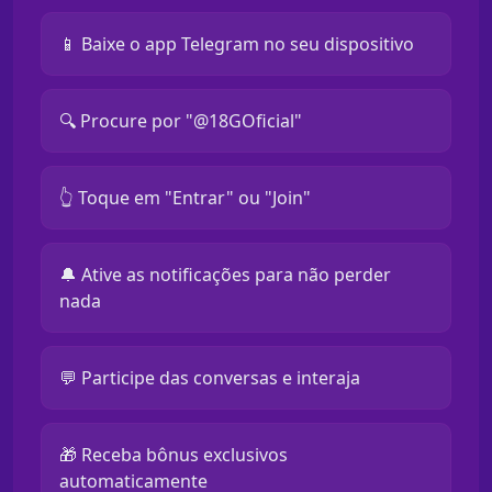
📱 Baixe o app Telegram no seu dispositivo
🔍 Procure por "@18GOficial"
👆 Toque em "Entrar" ou "Join"
🔔 Ative as notificações para não perder
nada
💬 Participe das conversas e interaja
🎁 Receba bônus exclusivos
automaticamente