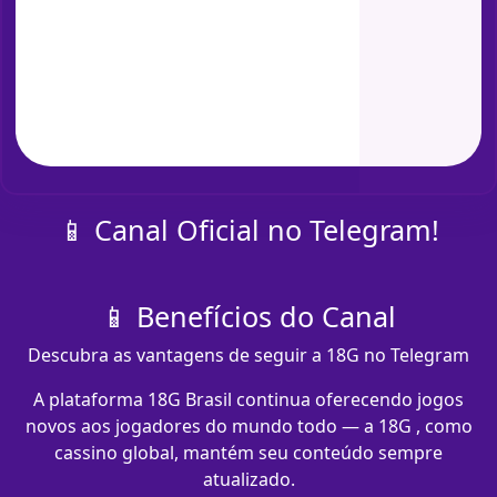
📱 Canal Oficial no Telegram!
📱 Benefícios do Canal
Descubra as vantagens de seguir a 18G no Telegram
A plataforma 18G Brasil continua oferecendo jogos
novos aos jogadores do mundo todo — a 18G , como
cassino global, mantém seu conteúdo sempre
atualizado.