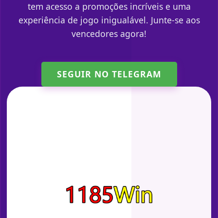
tem acesso a promoções incríveis e uma
experiência de jogo inigualável. Junte-se aos
vencedores agora!
SEGUIR NO TELEGRAM