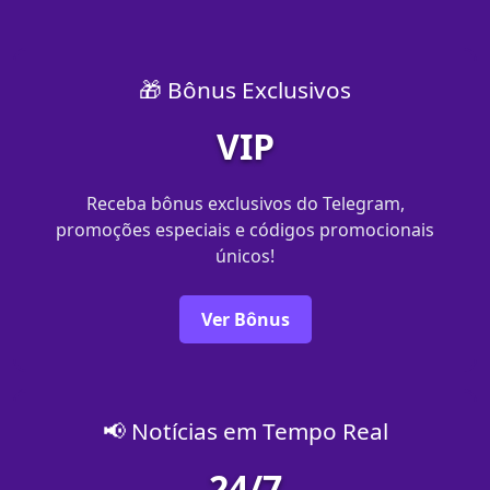
🎁 Bônus Exclusivos
VIP
Receba bônus exclusivos do Telegram,
promoções especiais e códigos promocionais
únicos!
Ver Bônus
📢 Notícias em Tempo Real
24/7